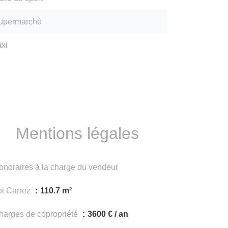
upermarché
axi
Mentions légales
onoraires à la charge du vendeur
oi Carrez
110.7 m²
harges de copropriété
3600 € / an