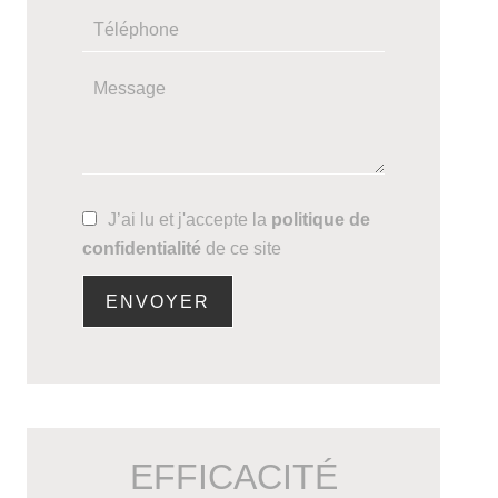
J’ai lu et j'accepte la
politique de
confidentialité
de ce site
ENVOYER
EFFICACITÉ