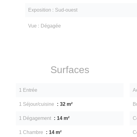
Exposition
Sud-ouest
Vue
Dégagée
Surfaces
1 Entrée
A
1 Séjour/cuisine
32 m²
B
1 Dégagement
14 m²
Ce
1 Chambre
14 m²
C