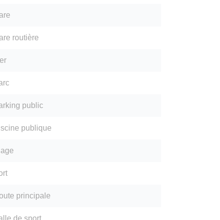
are
are routière
er
arc
arking public
iscine publique
lage
ort
oute principale
lle de sport