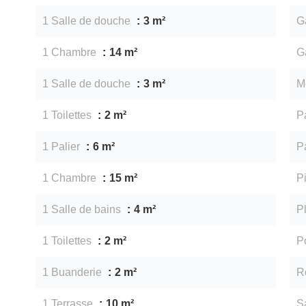
1 Salle de douche
3 m²
G
1 Chambre
14 m²
G
1 Salle de douche
3 m²
M
1 Toilettes
2 m²
P
1 Palier
6 m²
P
1 Chambre
15 m²
P
1 Salle de bains
4 m²
P
1 Toilettes
2 m²
P
1 Buanderie
2 m²
R
1 Terrasse
10 m²
Sa