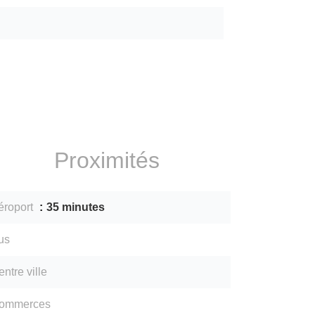
Proximités
éroport
35 minutes
us
ntre ville
ommerces