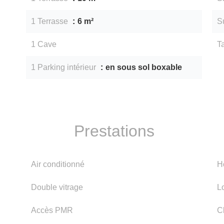
1 Terrasse
6 m²
S
1 Cave
T
1 Parking intérieur
en sous sol boxable
Prestations
Air conditionné
H
Double vitrage
L
Accès PMR
C