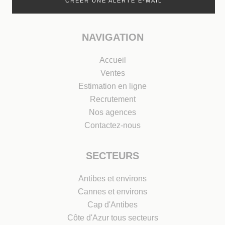
CRÉER UNE ALERTE E-MAIL
NAVIGATION
Accueil
Ventes
Estimation en ligne
Recrutement
Nos agences
Contactez-nous
SECTEURS
Antibes et environs
Cannes et environs
Cap d'Antibes
Côte d'Azur tous secteurs