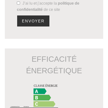
J’ai lu et j'accepte la
politique de
confidentialité
de ce site
ENVOYER
EFFICACITÉ
ÉNERGÉTIQUE