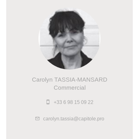
Carolyn TASSIA-MANSARD
Commercial
+33 6 98 15 09 22
carolyn.tassia@capitole.pro